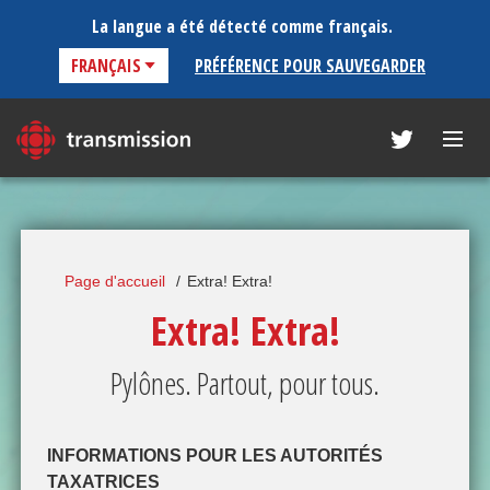
La langue a été détecté comme français.
POUR NOUS JOINDRE
ENGLISH
Page d'accueil
Extra! Extra!
PAGE D'ACCUEIL
Extra! Extra!
Pylônes. Partout, pour tous.
LOCALISATEUR DE TOUR DE
RADIO-CANADA
INFORMATIONS POUR LES AUTORITÉS
QUI NOUS SOMMES ET CE QUE
TAXATRICES
NOUS FAISONS